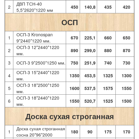
ДВП ТСН-40
2
450
140,8
435
420
5,5*2620*1220 мм
ОСП
ОСП-3 Kronospan
1
670
225,1
660
650
9*2440*1220 мм.
ОСП-3 12*2440*1220
2
890
299,0
880
870
мм.
3
ОСП-3 9*2500*1250 мм.
750
251,9
740
730
ОСП-3 15*2440*1220
4
1350
453,5
1325
1300
мм.
ОСП-3 18*2500*1250
5
1600
537,5
1575
1550
мм.
ОСП-3 18*2440*1220
6
1550
520,7
1525
1500
мм.
Доска сухая строганная
Доска сухая строганная
1
180
90
175
170
сосна 20*96*2000