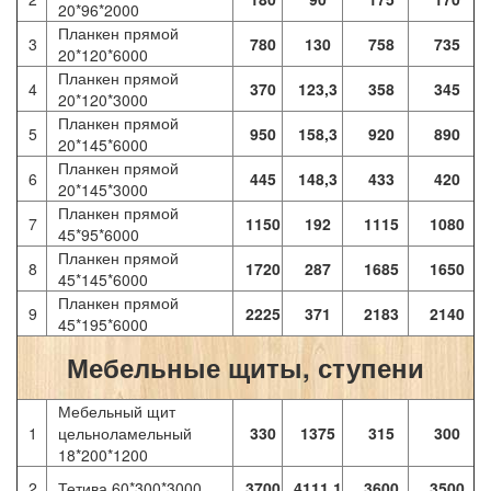
20*96*2000
Планкен прямой
3
780
130
758
735
20*120*6000
Планкен прямой
4
370
123,3
358
345
20*120*3000
Планкен прямой
5
950
158,3
920
890
20*145*6000
Планкен прямой
6
445
148,3
433
420
20*145*3000
Планкен прямой
7
1150
192
1115
1080
45*95*6000
Планкен прямой
8
1720
287
1685
1650
45*145*6000
Планкен прямой
9
2225
371
2183
2140
45*195*6000
Мебельные щиты, ступени
Мебельный щит
1
цельноламельный
330
1375
315
300
18*200*1200
2
Тетива 60*300*3000
3700
4111,1
3600
3500