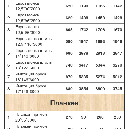
Евровагонка
1
620
1190
1166
1142
12,5*96*2000
Евровагонка
2
620
1488
1458
1428
12,5*96*2500
Евровагонка
3
605
1742
1706
1670
12,5*96*3000
Евровагонка штиль
4
590
1947
1898
1848
12,5*110*3000
Евровагонка штиль
5
680
2978
2913
2847
14*146*6000
Евровагонка штиль
6
740
5417
5344
5270
13*122*6000
Имитация бруса
7
870
5335
5274
5212
16*146*6000
Имитация бруса
8
880
3854
3800
3745
17*146*6000
Планкен
Планкен прямой
1
270
90
260
250
20*96*3000
Планкен прямой
2
180
90
175
170