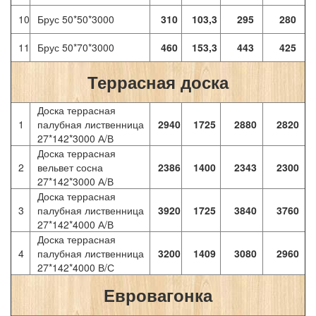
10
Брус 50*50*3000
310
103,3
295
280
11
Брус 50*70*3000
460
153,3
443
425
Террасная доска
Доска террасная
1
палубная лиственница
2940
1725
2880
2820
27*142*3000 А/В
Доска террасная
2
вельвет сосна
2386
1400
2343
2300
27*142*3000 А/В
Доска террасная
3
палубная лиственница
3920
1725
3840
3760
27*142*4000 А/В
Доска террасная
4
палубная лиственница
3200
1409
3080
2960
27*142*4000 В/С
Евровагонка