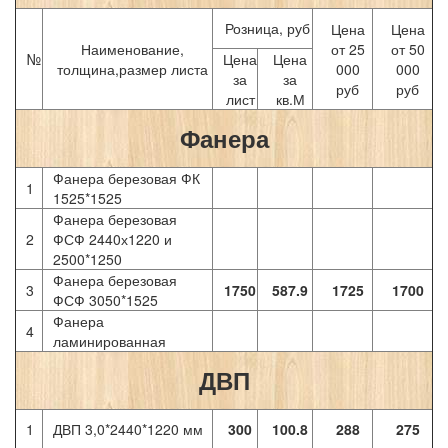
Розница, руб
Цена
Цена
Наименование,
от 25
от 50
№
Цена
Цена
толщина,размер листа
000
000
за
за
руб
руб
лист
кв.М
Фанера
Фанера березовая ФК
1
1525*1525
Фанера березовая
2
ФСФ 2440х1220 и
2500*1250
Фанера березовая
3
1750
587.9
1725
1700
ФСФ 3050*1525
Фанера
4
ламинированная
ДВП
1
ДВП 3,0*2440*1220 мм
300
100.8
288
275