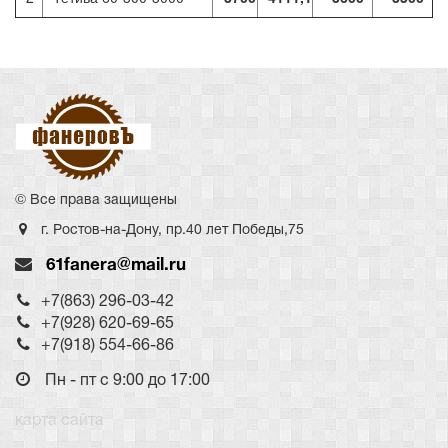
© Все права защищены
г. Ростов-на-Дону, пр.40 лет Победы,75
Toggle
61fanera@mail.ru
navigati
+7(863) 296-03-42
+7(928) 620-69-65
+7(918) 554-66-86
Пн - пт с 9:00 до 17:00
карта сайта