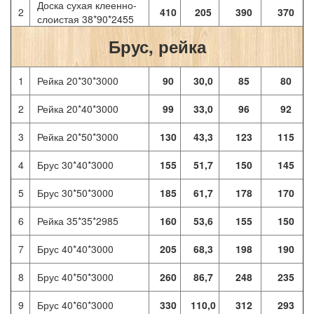
Доска сухая клеенно-
2
410
205
390
370
слоистая 38*90*2455
Брус, рейка
1
Рейка 20*30*3000
90
30,0
85
80
2
Рейка 20*40*3000
99
33,0
96
92
3
Рейка 20*50*3000
130
43,3
123
115
4
Брус 30*40*3000
155
51,7
150
145
5
Брус 30*50*3000
185
61,7
178
170
6
Рейка 35*35*2985
160
53,6
155
150
7
Брус 40*40*3000
205
68,3
198
190
8
Брус 40*50*3000
260
86,7
248
235
9
Брус 40*60*3000
330
110,0
312
293