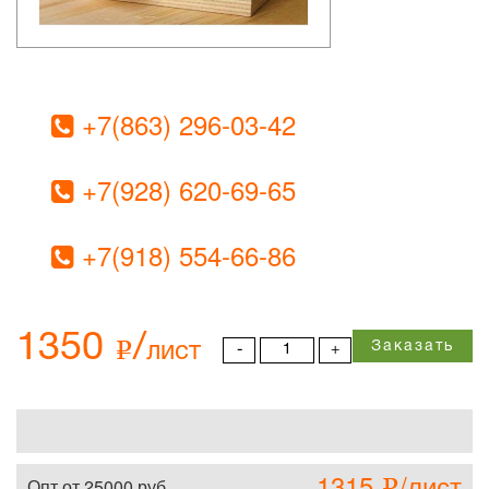
+7(863) 296-03-42
+7(928) 620-69-65
+7(918) 554-66-86
1350
/
Заказать
e
лист
-
+
1315
/лист
Опт от 25000 руб
e